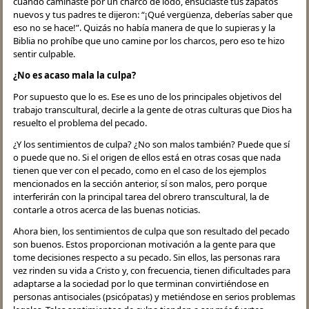
cuando caminaste por un charco de lodo, ensuciaste tus zapatos
nuevos y tus padres te dijeron: “¡Qué vergüenza, deberías saber que
eso no se hace!”. Quizás no había manera de que lo supieras y la
Biblia no prohíbe que uno camine por los charcos, pero eso te hizo
sentir culpable.
¿No es acaso mala la culpa?
Por supuesto que lo es. Ese es uno de los principales objetivos del
trabajo transcultural, decirle a la gente de otras culturas que Dios ha
resuelto el problema del pecado.
¿Y los sentimientos de culpa? ¿No son malos también? Puede que sí
o puede que no. Si el origen de ellos está en otras cosas que nada
tienen que ver con el pecado, como en el caso de los ejemplos
mencionados en la sección anterior, sí son malos, pero porque
interferirán con la principal tarea del obrero transcultural, la de
contarle a otros acerca de las buenas noticias.
Ahora bien, los sentimientos de culpa que son resultado del pecado
son buenos. Estos proporcionan motivación a la gente para que
tome decisiones respecto a su pecado. Sin ellos, las personas rara
vez rinden su vida a Cristo y, con frecuencia, tienen dificultades para
adaptarse a la sociedad por lo que terminan convirtiéndose en
personas antisociales (psicópatas) y metiéndose en serios problemas