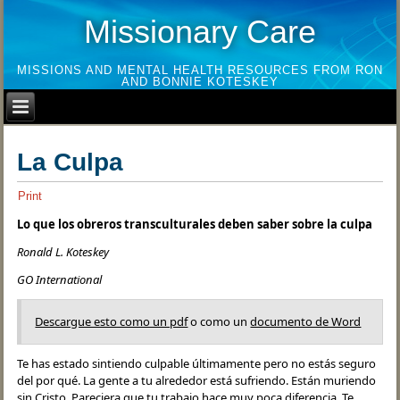
Missionary Care
MISSIONS AND MENTAL HEALTH RESOURCES FROM RON
AND BONNIE KOTESKEY
La Culpa
Print
Lo que los obreros transculturales deben saber sobre la culpa
Ronald L. Koteskey
GO International
Descargue esto como un pdf
o como un
documento de Word
Te has estado sintiendo culpable últimamente pero no estás seguro
del por qué. La gente a tu alrededor está sufriendo. Están muriendo
sin Cristo. Pareciera que tu trabajo hace muy poca diferencia. Te