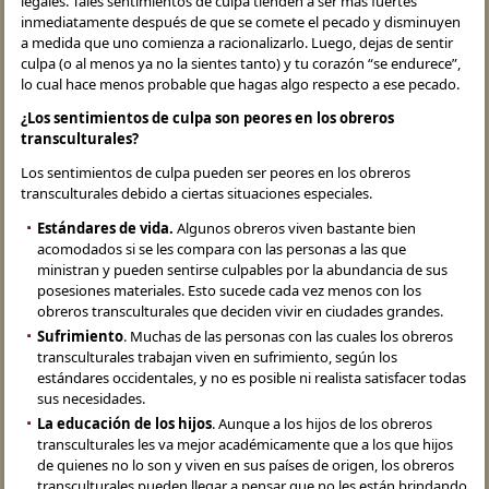
legales. Tales sentimientos de culpa tienden a ser más fuertes
inmediatamente después de que se comete el pecado y disminuyen
a medida que uno comienza a racionalizarlo. Luego, dejas de sentir
culpa (o al menos ya no la sientes tanto) y tu corazón “se endurece”,
lo cual hace menos probable que hagas algo respecto a ese pecado.
¿Los sentimientos de culpa son peores en los obreros
transculturales?
Los sentimientos de culpa pueden ser peores en los obreros
transculturales debido a ciertas situaciones especiales.
Estándares de vida.
Algunos obreros viven bastante bien
acomodados si se les compara con las personas a las que
ministran y pueden sentirse culpables por la abundancia de sus
posesiones materiales. Esto sucede cada vez menos con los
obreros transculturales que deciden vivir en ciudades grandes.
Sufrimiento
. Muchas de las personas con las cuales los obreros
transculturales trabajan viven en sufrimiento, según los
estándares occidentales, y no es posible ni realista satisfacer todas
sus necesidades.
La educación de los hijos
. Aunque a los hijos de los obreros
transculturales les va mejor académicamente que a los que hijos
de quienes no lo son y viven en sus países de origen, los obreros
transculturales pueden llegar a pensar que no les están brindando