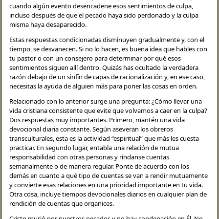
cuando algún evento desencadene esos sentimientos de culpa,
incluso después de que el pecado haya sido perdonado y la culpa
misma haya desaparecido.
Estas respuestas condicionadas disminuyen gradualmente y, con el
tiempo, se desvanecen. Si no lo hacen, es buena idea que hables con
tu pastor o con un consejero para determinar por qué esos
sentimientos siguen allí dentro. Quizás has ocultado la verdadera
razón debajo de un sinfín de capas de racionalización y, en ese caso,
necesitas la ayuda de alguien más para poner las cosas en orden.
Relacionado con lo anterior surge una pregunta: ¿Cómo llevar una
vida cristiana consistente que evite que volvamos a caer en la culpa?
Dos respuestas muy importantes. Primero, mantén una vida
devocional diaria constante. Según aseveran los obreros
transculturales, esta es la actividad “espiritual” que más les cuesta
practicar. En segundo lugar, entabla una relación de mutua
responsabilidad con otras personas y ríndanse cuentas
semanalmente o de manera regular. Ponte de acuerdo con los
demás en cuanto a qué tipo de cuentas se van a rendir mutuamente
y convierte esas relaciones en una prioridad importante en tu vida.
Otra cosa, incluye tiempos devocionales diarios en cualquier plan de
rendición de cuentas que organices.
Cristo murió por nuestros pecados y no hay condenación en Él. No