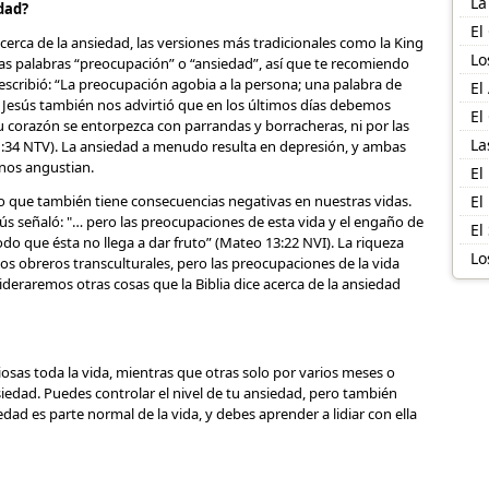
La
edad?
El
cerca de la ansiedad, las versiones más tradicionales como la King
Lo
las palabras “preocupación” o “ansiedad”, así que te recomiendo
cribió: “La preocupación agobia a la persona; una palabra de
El
. Jesús también nos advirtió que en los últimos días debemos
El
u corazón se entorpezca con parrandas y borracheras, ni por las
La
1:34 NTV). La ansiedad a menudo resulta en depresión, y ambas
nos angustian.
El
o que también tiene consecuencias negativas en nuestras vidas.
El
esús señaló: "… pero las preocupaciones de esta vida y el engaño de
El
odo que ésta no llega a dar fruto” (Mateo 13:22 NVI). La riqueza
Lo
os obreros transculturales, pero las preocupaciones de la vida
deraremos otras cosas que la Biblia dice acerca de la ansiedad
osas toda la vida, mientras que otras solo por varios meses o
iedad. Puedes controlar el nivel de tu ansiedad, pero también
ad es parte normal de la vida, y debes aprender a lidiar con ella