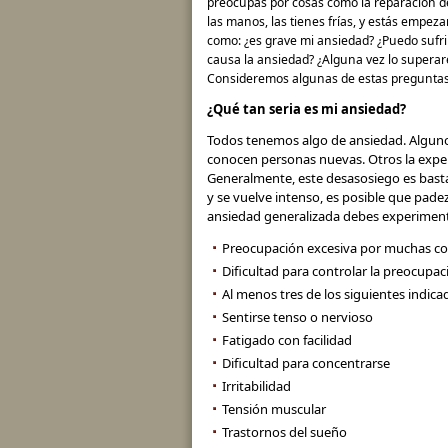
preocupas por cosas como la reparación del
las manos, las tienes frías, y estás empe
como: ¿es grave mi ansiedad? ¿Puedo sufr
causa la ansiedad? ¿Alguna vez lo supera
Consideremos algunas de estas preguntas
¿Qué tan seria es mi ansiedad?
Todos tenemos algo de ansiedad. Algunos
conocen personas nuevas. Otros la exper
Generalmente, este desasosiego es bast
y se vuelve intenso, es posible que pade
ansiedad generalizada debes experimenta
Preocupación excesiva por muchas co
Dificultad para controlar la preocupac
Al menos tres de los siguientes indica
Sentirse tenso o nervioso
Fatigado con facilidad
Dificultad para concentrarse
Irritabilidad
Tensión muscular
Trastornos del sueño