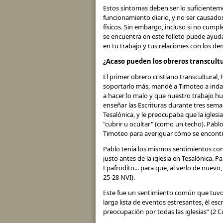
Estos síntomas deben ser lo suficientem
funcionamiento diario, y no ser causado
físicos. Sin embargo, incluso si no cumpl
se encuentra en este folleto puede ayuda
en tu trabajo y tus relaciones con los de
¿Acaso pueden los obreros transcult
El primer obrero cristiano transcultural
soportarlo más, mandé a Timoteo a indaga
a hacer lo malo y que nuestro trabajo hu
enseñar las Escrituras durante tres sema
Tesalónica, y le preocupaba que la igles
"cubrir u ocultar" (como un techo). Pabl
Timoteo para averiguar cómo se encontra
Pablo tenía los mismos sentimientos con 
justo antes de la iglesia en Tesalónica. P
Epafrodito... para que, al verlo de nuev
25-28 NVI).
Este fue un sentimiento común que tuvo
larga lista de eventos estresantes, él esc
preocupación por todas las iglesias” (2 Co