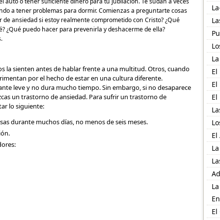
 auto o tener suficiente dinero para tu jubilación. Te sudan a veces
La
zando a tener problemas para dormir. Comienzas a preguntarte cosas
ir de ansiedad si estoy realmente comprometido con Cristo? ¿Qué
La
ré? ¿Qué puedo hacer para prevenirla y deshacerme de ella?
Pu
.
Lo
La
 la sienten antes de hablar frente a una multitud. Otros, cuando
El
imentan por el hecho de estar en una cultura diferente.
El
ante leve y no dura mucho tiempo. Sin embargo, si no desaparece
zcas un trastorno de ansiedad. Para sufrir un trastorno de
El
r lo siguiente:
La
sas durante muchos días, no menos de seis meses.
Lo
ión.
El
dores:
La
La
Ad
La
En
El