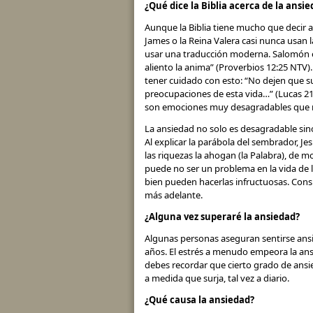
¿Qué dice la Biblia acerca de la ansi
Aunque la Biblia tiene mucho que decir a
James o la Reina Valera casi nunca usan 
usar una traducción moderna. Salomón es
aliento la anima” (Proverbios 12:25 NTV)
tener cuidado con esto: “No dejen que s
preocupaciones de esta vida…” (Lucas 2
son emociones muy desagradables que 
La ansiedad no solo es desagradable sin
Al explicar la parábola del sembrador, J
las riquezas la ahogan (la Palabra), de m
puede no ser un problema en la vida de l
bien pueden hacerlas infructuosas. Consi
más adelante.
¿Alguna vez superaré la ansiedad?
Algunas personas aseguran sentirse ansi
años. El estrés a menudo empeora la ans
debes recordar que cierto grado de ansied
a medida que surja, tal vez a diario.
¿Qué causa la ansiedad?