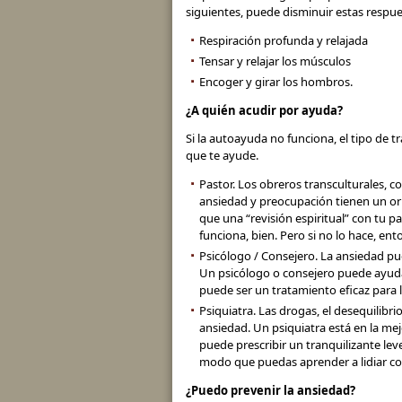
siguientes, puede disminuir estas respue
Respiración profunda y relajada
Tensar y relajar los músculos
Encoger y girar los hombros.
¿A quién acudir por ayuda?
Si la autoayuda no funciona, el tipo de
que te ayude.
Pastor. Los obreros transculturales, 
ansiedad y preocupación tienen un orige
que una “revisión espiritual” con tu p
funciona, bien. Pero si no lo hace, en
Psicólogo / Consejero. La ansiedad pu
Un psicólogo o consejero puede ayudar
puede ser un tratamiento eficaz para 
Psiquiatra. Las drogas, el desequilibr
ansiedad. Un psiquiatra está en la me
puede prescribir un tranquilizante le
modo que puedas aprender a lidiar con
¿Puedo prevenir la ansiedad?