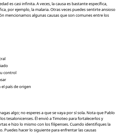
ad es casi infinita. A veces, la causa es bastante específica,
ca, por ejemplo, la malaria. Otras veces puedes sentirte ansioso
ación mencionamos algunas causas que son comunes entre los
ral
piado
u control
asar
el país de origen
agas algo; no esperes a que se vaya por sí sola. Nota que Pablo
os tesalonicenses. Él envió a Timoteo para fortalecerlos y
rtas e hizo lo mismo con los filipenses. Cuando identifiques la
o. Puedes hacer lo siguiente para enfrentar las causas