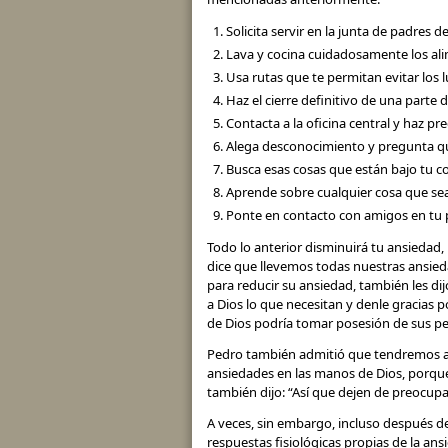
Solicita servir en la junta de padres de
Lava y cocina cuidadosamente los ali
Usa rutas que te permitan evitar los 
Haz el cierre definitivo de una parte 
Contacta a la oficina central y haz pr
Alega desconocimiento y pregunta qu
Busca esas cosas que están bajo tu co
Aprende sobre cualquier cosa que sea
Ponte en contacto con amigos en tu 
Todo lo anterior disminuirá tu ansiedad,
dice que llevemos todas nuestras ansiedad
para reducir su ansiedad, también les di
a Dios lo que necesitan y denle gracias p
de Dios podría tomar posesión de sus p
Pedro también admitió que tendremos an
ansiedades en las manos de Dios, porque é
también dijo: “Así que dejen de preocup
A veces, sin embargo, incluso después d
respuestas fisiológicas propias de la an