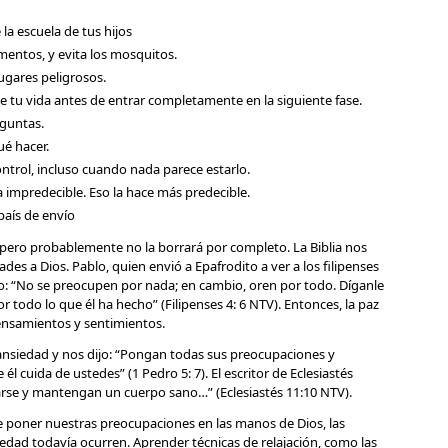
 la escuela de tus hijos
mentos, y evita los mosquitos.
lugares peligrosos.
de tu vida antes de entrar completamente en la siguiente fase.
eguntas.
é hacer.
ntrol, incluso cuando nada parece estarlo.
 impredecible. Eso la hace más predecible.
país de envío
 pero probablemente no la borrará por completo. La Biblia nos
es a Dios. Pablo, quien envió a Epafrodito a ver a los filipenses
jo: “No se preocupen por nada; en cambio, oren por todo. Díganle
or todo lo que él ha hecho” (Filipenses 4: 6 NTV). Entonces, la paz
ensamientos y sentimientos.
siedad y nos dijo: “Pongan todas sus preocupaciones y
l cuida de ustedes” (1 Pedro 5: 7). El escritor de Eclesiastés
arse y mantengan un cuerpo sano…” (Eclesiastés 11:10 NTV).
e poner nuestras preocupaciones en las manos de Dios, las
siedad todavía ocurren. Aprender técnicas de relajación, como las