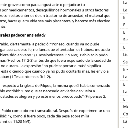
La
ente graves como para angustiarte o perjudicar tu
La
s ​​por medicamentos, desequilibrios hormonales u otros factores
es con estos criterios de un trastorno de ansiedad, el material que
El
rte, hacer que tu vida sea más placentera, y hacerte más efectivo
El
más.
El
urales padecer ansiedad?
Se
, Pablo, ciertamente la padeció: “Por eso, cuando ya no pude
El
r acerca de su fe, no fuera que el tentador los hubiera inducido
Lí
biera sido en vano.” (1 Tesalonicenses 3: 5 NVI). Pablo solo pudo
nas (Hechos 17: 2-3) antes de que fuera expulsado de la ciudad de
Sa
ia no durara. La expresión “no pude soportarlo más” significa
El
o está diciendo que cuando ya no pudo ocultarlo más, les envió a
ban (1 Tesalonicenses 3: 1-2).
La
El
respecto a la iglesia de Filipos, la misma que él había comenzado
ablo escribió: “Creo que es necesario enviarles de vuelta a
La
o, ustedes se alegren y yo esté menos preocupado” (Filipenses 2:
El
Me
 Pablo como obrero transcultural. Después de experimentar una
Co
ribió: “Y, como si fuera poco, cada día pesa sobre mí la
La
rintios 11:28 NVI).