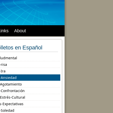
Links
About
lletos en Español
ludmental
-risa
-Ira
-Ansiedad
-Agotamiento
-Confrontación
-Estrés-Cultural
s-Expectativas
-Soledad