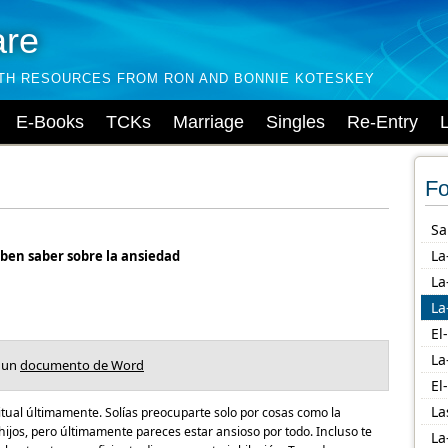
are
LTH RESOURCES FROM RON AND BONNIE KOTESKEY
E-Books
TCKs
Marriage
Singles
Re-Entry
Fo
Sa
La
eben saber sobre la ansiedad
La
La
El
La
 un
documento de Word
El
La
ual últimamente. Solías ​​preocuparte solo por cosas como la
s hijos, pero últimamente pareces estar ansioso por todo. Incluso te
La